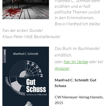
Manfred C. Schmidt kann
erzählen und er holt
politische Themen zurück
in den Kriminalroman.
Bravo Manfred!
Ich bleibe
Fan der ersten Stunde!
Klaus-Peter Wolf, Bestsellerautor
Das Buch im Buchhandel
erhältlich.
oder
hier im Verlag
oder bei
Amazon
Manfred C. Schmidt: Gut
Schuss
CW Niemeyer-Verlag Hameln,
2015